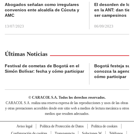
Abogados señalan como irregulares
El desorden de los
convenios ente alcaldía de Cúcuta y
en la ANT: dan tier
AMC
ser campesinos
13/07/2023
06/09/2023
Últimas Noticias
Festival de cometas de Bogotá en el
Bogotá festeja su 
Simón Bolívar: fecha y cómo participar
conozca la agenda 
cómo participar
© CARACOL S.A. Todos los derechos reservados.
CARACOL S.A. realiza una reserva expresa de las reproducciones y usos de las obras
y otras prestaciones accesibles desde este sitio web a medios de lectura mecánica u otros
medios que resulten adecuados.
Aviso legal
Política de Protección de Datos
Política de cookies
Configuración de cookies
Transparencia
Soluciones W
Teléfonos