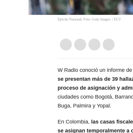
Ejército Nacional. Foto: Getty Images.
/
EGT
W Radio conoció un informe de c
se presentan más de 39 halla
proceso de asignación y admi
ciudades como Bogotá, Barranqui
Buga, Palmira y Yopal.
En Colombia,
las casas fiscal
se asignan temporalmente a of