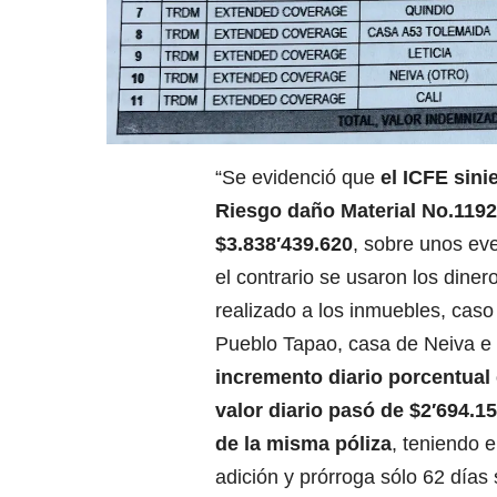
“Se evidenció que
el ICFE sini
Riesgo daño Material No.11921
$3.838′439.620
, sobre unos ev
el contrario se usaron los dine
realizado a los inmuebles, caso
Pueblo Tapao, casa de Neiva e 
incremento diario porcentual 
valor diario pasó de $2′694.15
de la
misma póliza
, teniendo e
adición y prórroga sólo 62 días