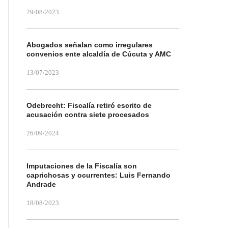
29/08/2023
Abogados señalan como irregulares
convenios ente alcaldía de Cúcuta y AMC
13/07/2023
Odebrecht: Fiscalía retiró escrito de
acusación contra siete procesados
26/09/2024
Imputaciones de la Fiscalía son
caprichosas y ocurrentes: Luis Fernando
Andrade
18/08/2023