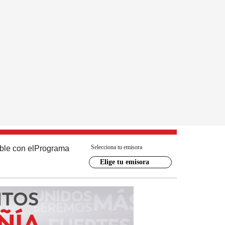
Selecciona tu emisora
ble con el
Programa
Elige tu emisora