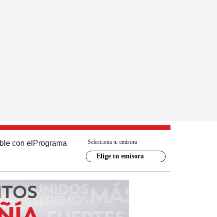
Selecciona tu emisora
ble con el
Programa
Elige tu emisora