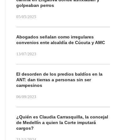
golpeaban perros
05/05/2025
Abogados señalan como irregulares
convenios ente alcaldía de Cúcuta y AMC
13/07/2023
El desorden de los predios baldíos en la
ANT: dan tierras a personas sin ser
campesinos
06/09/2023
¿Quién es Claudia Carrasquilla, la concejal
de Medellín a quien la Corte imputará
cargos?
21/11/2024