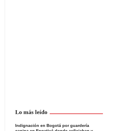
Lo más leído
Indignación en Bogotá por guardería
canina en Engativá donde asfixiaban y