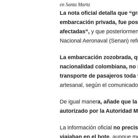
en Santa Marta
La nota oficial detalla que “g
embarcación privada, fue posi
afectadas”,
y que posteriorment
Nacional Aeronaval (Senan) refo
La embarcación zozobrada, q
nacionalidad colombiana, no 
transporte de pasajeros toda
artesanal, según el comunicado
De igual maner
a, añade que la
autorizado por la
Autoridad M
La información oficial
no precis
viajaban en el bote,
aunque med