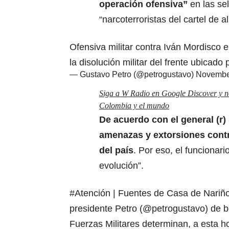
operación ofensiva”
en las se
“narcoterroristas del cartel de al
Ofensiva militar contra Iván Mordisco
la disolución militar del frente ubicado 
— Gustavo Petro (@petrogustavo)
Novembe
Siga a W Radio en Google Discover y no 
Colombia y el mundo
De acuerdo con el general (r
amenazas y extorsiones cont
del país
. Por eso, el funcionar
evolución”.
#Atención
| Fuentes de Casa de Nariño
presidente Petro (
@petrogustavo
) de 
Fuerzas Militares determinan, a esta h