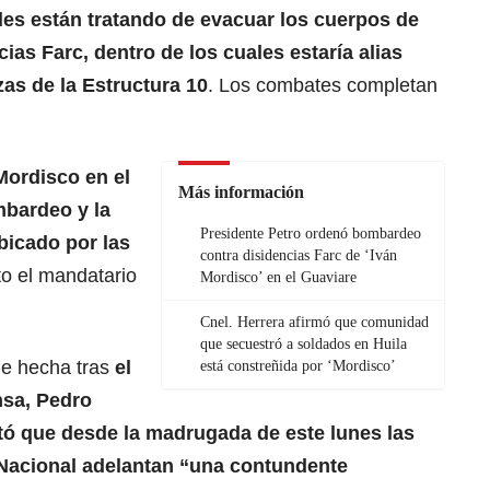
des están tratando de evacuar los cuerpos de
cias Farc
, dentro de los cuales estaría alias
zas de la Estructura 10
. Los combates completan
Mordisco
en el
Más información
mbardeo y la
Presidente Petro ordenó bombardeo
ubicado por las
contra disidencias Farc de ‘Iván
ito el mandatario
Mordisco’ en el Guaviare
Cnel. Herrera afirmó que comunidad
que secuestró a soldados en Huila
ue hecha tras
el
está constreñida por ‘Mordisco’
nsa, Pedro
rtó que desde la madrugada de este lunes las
a Nacional adelantan “una contundente