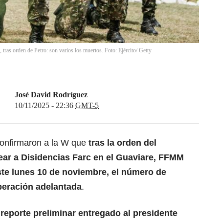
as orden de Petro: son varios los muertos. Foto: Ejército/ Getty
José David Rodríguez
10/11/2025 - 22:36
GMT-5
onfirmaron a la W que
tras la orden del
r a Disidencias Farc en el Guaviare, FFMM
ste lunes 10 de noviembre, el número de
operación adelantada
.
 reporte preliminar entregado al presidente