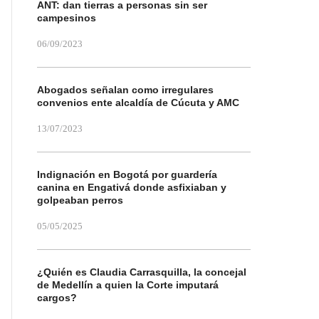
ANT: dan tierras a personas sin ser
campesinos
06/09/2023
Abogados señalan como irregulares
convenios ente alcaldía de Cúcuta y AMC
13/07/2023
Indignación en Bogotá por guardería
canina en Engativá donde asfixiaban y
golpeaban perros
05/05/2025
¿Quién es Claudia Carrasquilla, la concejal
de Medellín a quien la Corte imputará
cargos?