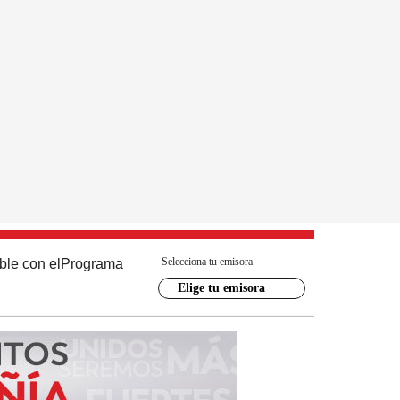
Selecciona tu emisora
ble con el
Programa
Elige tu emisora