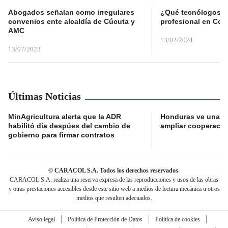
Abogados señalan como irregulares
¿Qué tecnólogos re
convenios ente alcaldía de Cúcuta y
profesional en Col
AMC
13/02/2024
13/07/2023
Últimas Noticias
MinAgricultura alerta que la ADR
Honduras ve una o
habilitó día despúes del cambio de
ampliar cooperaci
gobierno para firmar contratos
© CARACOL S.A. Todos los derechos reservados.
CARACOL S.A. realiza una reserva expresa de las reproducciones y usos de las obras
y otras prestaciones accesibles desde este sitio web a medios de lectura mecánica u otros
medios que resulten adecuados.
Aviso legal
Política de Protección de Datos
Política de cookies