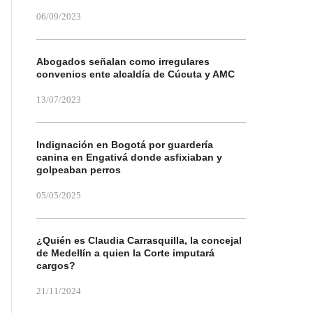
06/09/2023
Abogados señalan como irregulares
convenios ente alcaldía de Cúcuta y AMC
13/07/2023
Indignación en Bogotá por guardería
canina en Engativá donde asfixiaban y
golpeaban perros
05/05/2025
¿Quién es Claudia Carrasquilla, la concejal
de Medellín a quien la Corte imputará
cargos?
21/11/2024