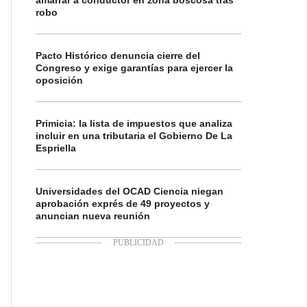
amarrar a conductor en zona boscosa tras
robo
Pacto Histórico denuncia cierre del
Congreso y exige garantías para ejercer la
oposición
Primicia: la lista de impuestos que analiza
incluir en una tributaria el Gobierno De La
Espriella
Universidades del OCAD Ciencia niegan
aprobación exprés de 49 proyectos y
anuncian nueva reunión