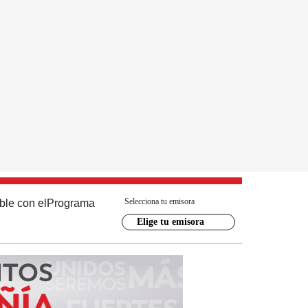
Selecciona tu emisora
ble con el
Programa
Elige tu emisora