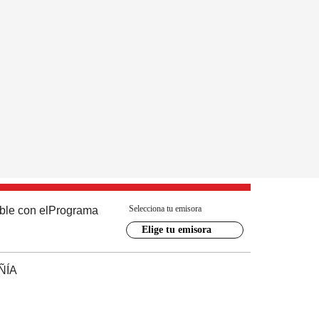
Selecciona tu emisora
ble con el
Programa
Elige tu emisora