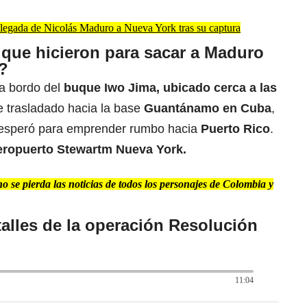
 llegada de Nicolás Maduro a Nueva York tras su captura
o que hicieron para sacar a Maduro
?
a bordo del
buque Iwo Jima, ubicado cerca a las
e trasladado hacia la base
Guantánamo en Cuba
,
o esperó para emprender rumbo hacia
Puerto Rico
.
aeropuerto Stewartm Nueva York.
 se pierda las noticias de todos los personajes de Colombia y
alles de la operación Resolución
11:04