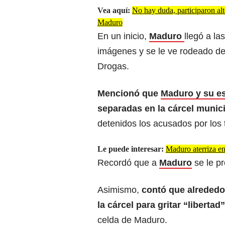
Vea aquí:
No hay duda, participaron al
Maduro
En un inicio,
Maduro
llegó a l
imágenes y se le ve rodeado de
Drogas.
Mencionó que
Maduro y su es
separadas en la cárcel munic
detenidos los acusados por los 
Le puede interesar:
Maduro aterriza e
Recordó que a
Maduro
se le pr
Asimismo,
contó que alrededo
la cárcel para gritar “libertad”
celda de Maduro.