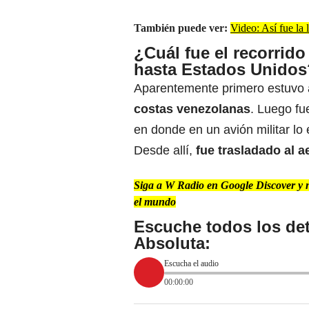
También puede ver:
Video: Así fue la
¿Cuál fue el recorrid
hasta Estados Unidos
Aparentemente primero estuvo 
costas venezolanas
. Luego fu
en donde en un avión militar l
Desde allí,
fue trasladado al 
Siga a W Radio en Google Discover y no
el mundo
Escuche todos los det
Absoluta:
Escucha el audio
00:00:00