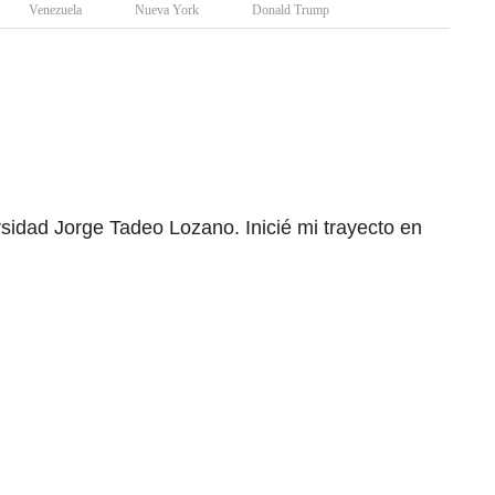
Venezuela
Nueva York
Donald Trump
rsidad Jorge Tadeo Lozano. Inicié mi trayecto en