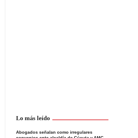
Lo más leído
Abogados señalan como irregulares
convenios ente alcaldía de Cúcuta y AMC