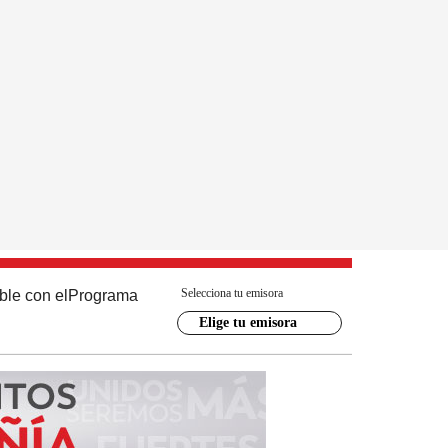
Selecciona tu emisora
ble con el
Programa
Elige tu emisora