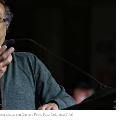
acer alianza con Gustavo Petro. Foto: Colprensa
(
Thot
)