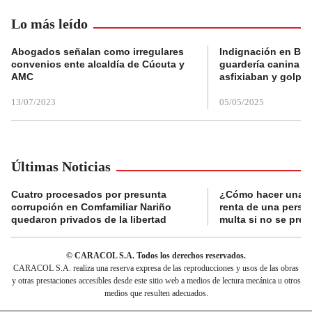
Lo más leído
Abogados señalan como irregulares
Indignación en Bog
convenios ente alcaldía de Cúcuta y
guardería canina e
AMC
asfixiaban y golpe
13/07/2023
05/05/2025
Últimas Noticias
Cuatro procesados por presunta
¿Cómo hacer una d
corrupción en Comfamiliar Nariño
renta de una perso
quedaron privados de la libertad
multa si no se pres
© CARACOL S.A. Todos los derechos reservados.
CARACOL S.A. realiza una reserva expresa de las reproducciones y usos de las obras
y otras prestaciones accesibles desde este sitio web a medios de lectura mecánica u otros
medios que resulten adecuados.