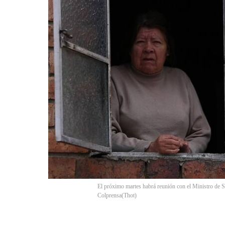
El próximo martes habrá reunión con el Ministro de Sa
Colprensa
(
Thot
)