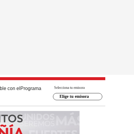
Selecciona tu emisora
ble con el
Programa
Elige tu emisora