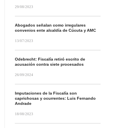
29/08/2023
Abogados señalan como irregulares
convenios ente alcaldía de Cúcuta y AMC
13/07/2023
Odebrecht: Fiscalía retiró escrito de
acusación contra siete procesados
26/09/2024
Imputaciones de la Fiscalía son
caprichosas y ocurrentes: Luis Fernando
Andrade
18/08/2023