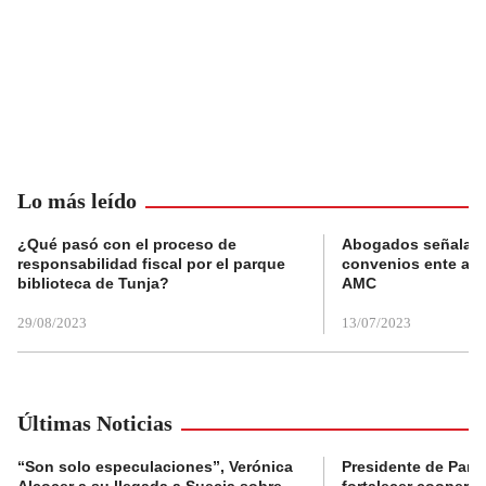
Lo más leído
¿Qué pasó con el proceso de
Abogados señalan 
responsabilidad fiscal por el parque
convenios ente alc
biblioteca de Tunja?
AMC
29/08/2023
13/07/2023
Últimas Noticias
“Son solo especulaciones”, Verónica
Presidente de Pana
Alcocer a su llegada a Suecia sobre
fortalecer coopera