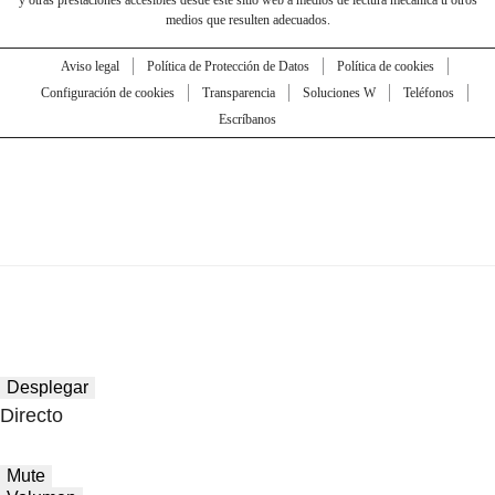
y otras prestaciones accesibles desde este sitio web a medios de lectura mecánica u otros
medios que resulten adecuados.
Aviso legal
Política de Protección de Datos
Política de cookies
Configuración de cookies
Transparencia
Soluciones W
Teléfonos
Escríbanos
Desplegar
Directo
Mute