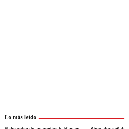
Lo más leído
El desorden de los predios baldíos en
Abogados señalan 