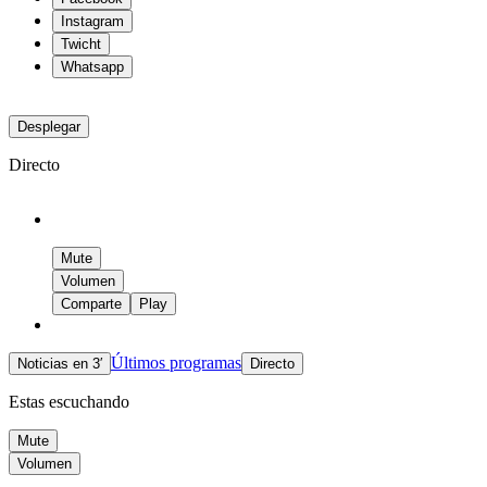
Instagram
Twicht
Whatsapp
Desplegar
Directo
Mute
Volumen
Comparte
Play
Últimos programas
Noticias en 3′
Directo
Estas escuchando
Mute
Volumen