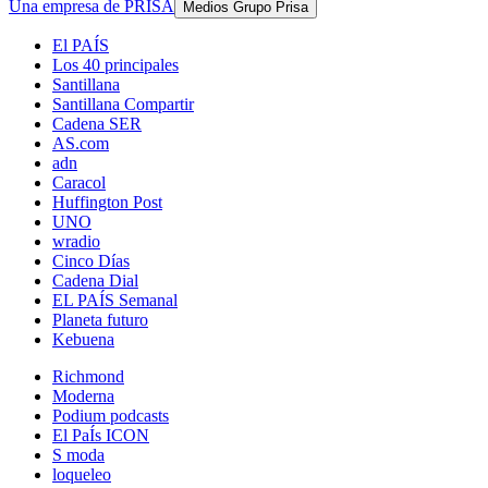
Una empresa de PRISA
Medios Grupo Prisa
El PAÍS
Los 40 principales
Santillana
Santillana Compartir
Cadena SER
AS.com
adn
Caracol
Huffington Post
UNO
wradio
Cinco Días
Cadena Dial
EL PAÍS Semanal
Planeta futuro
Kebuena
Richmond
Moderna
Podium podcasts
El PaÍs ICON
S moda
loqueleo