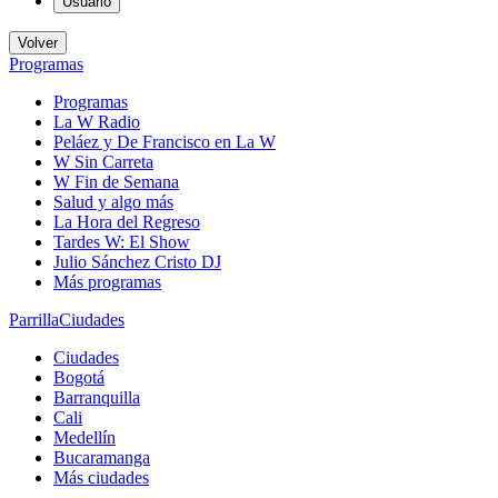
Usuario
Volver
Programas
Programas
La W Radio
Peláez y De Francisco en La W
W Sin Carreta
W Fin de Semana
Salud y algo más
La Hora del Regreso
Tardes W: El Show
Julio Sánchez Cristo DJ
Más programas
Parrilla
Ciudades
Ciudades
Bogotá
Barranquilla
Cali
Medellín
Bucaramanga
Más ciudades