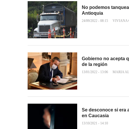
No podemos tanquear
Antioquia
24/09/2022 - 08:15
VIVIANA
Gobierno no acepta q
de la región
13/01/2022 - 13:06
MARIA A
Se desconoce si era 
en Caucasia
13/10/2021 - 14:10