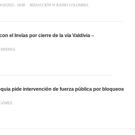
9/10/2025 - 18:00
REDACCIÓN W RADIO COLOMBIA
on el Invías por cierre de la vía Valdivia –
N MEDINA
quia pide intervención de fuerza pública por bloqueos
 GÓMEZ