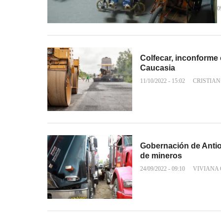
0
Colfecar, inconforme c
Caucasia
11/10/2022 - 15:02
CRISTIA
Gobernación de Antio
de mineros
24/09/2022 - 09:10
VIVIANA