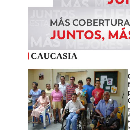
CAUCASIA
E
Á
F
r