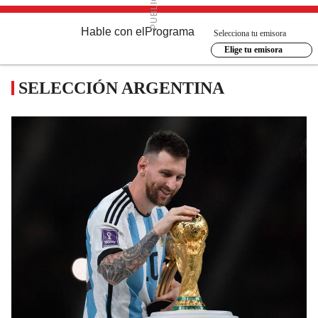
Hable con el
Programa
Selecciona tu emisora
Elige tu emisora
SELECCIÓN ARGENTINA