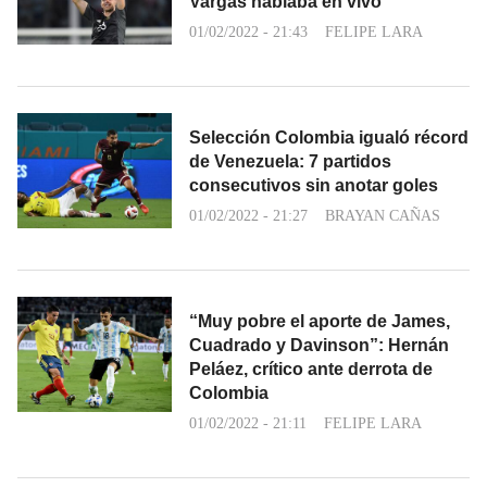
Vargas hablaba en vivo
01/02/2022 - 21:43
FELIPE LARA
Selección Colombia igualó récord
de Venezuela: 7 partidos
consecutivos sin anotar goles
01/02/2022 - 21:27
BRAYAN CAÑAS
“Muy pobre el aporte de James,
Cuadrado y Davinson”: Hernán
Peláez, crítico ante derrota de
Colombia
01/02/2022 - 21:11
FELIPE LARA