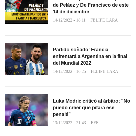
de Peláez y De Francisco de este
14 de diciembre
14/12/2022 - 18:11
FELIPE LARA
Partido soñado: Francia
enfrentará a Argentina en la final
del Mundial 2022
14/12/2022 - 16:25
FELIPE LARA
Luka Modric criticó al árbitro: “No
puedo creer que pitara ese
penalti”
13/12/2022 - 21:43
EFE