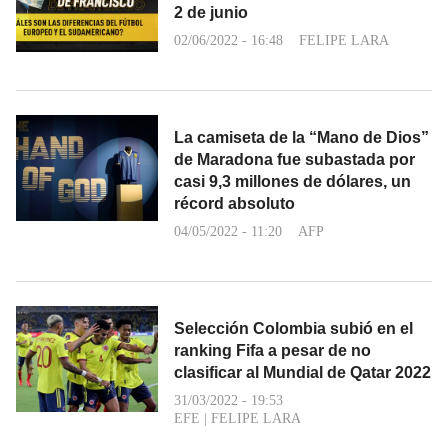
2 de junio
02/06/2022 - 16:48
FELIPE LARA
La camiseta de la “Mano de Dios”
de Maradona fue subastada por
casi 9,3 millones de dólares, un
récord absoluto
04/05/2022 - 11:20
AFP
Selección Colombia subió en el
ranking Fifa a pesar de no
clasificar al Mundial de Qatar 2022
31/03/2022 - 19:53
EFE
|
FELIPE LARA