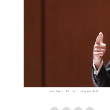
Emilio José Archila. Foto: Colprensa
(
Thot
)