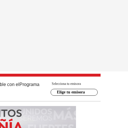
Selecciona tu emisora
ble con el
Programa
Elige tu emisora