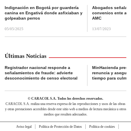
Indignación en Bogotá por guardería
Abogados señalan 
canina en Engativá donde asfixiaban y
convenios ente alc
golpeaban perros
AMC
05/05/2025
13/07/2023
Últimas Noticias
Registrador nacional responde a
MinHacienda presen
señalamientos de fraude: advierte
renuncia y aseguró
desconocimiento de censo electoral
tiempo para culmina
© CARACOL S.A. Todos los derechos reservados.
CARACOL S.A. realiza una reserva expresa de las reproducciones y usos de las obras
y otras prestaciones accesibles desde este sitio web a medios de lectura mecánica u otros
medios que resulten adecuados.
Aviso legal
Política de Protección de Datos
Política de cookies