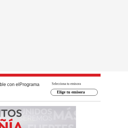
Selecciona tu emisora
ble con el
Programa
Elige tu emisora