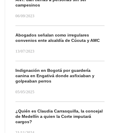
campesinos
06/09/2023
Abogados señalan como irregulares
convenios ente alcaldía de Cúcuta y AMC
13/07/2023
Indignación en Bogotá por guardería
canina en Engativá donde asfixiaban y
golpeaban perros
05/05/2025
¿Quién es Claudia Carrasquilla, la concejal
de Medellín a quien la Corte imputará
cargos?
21/11/2024