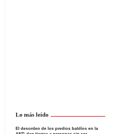
Lo más leído
El desorden de los predios baldíos en la
ANT: dan tierras a personas sin ser