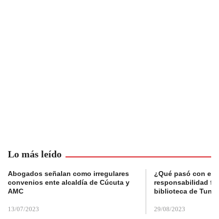
Lo más leído
Abogados señalan como irregulares
¿Qué pasó con el 
convenios ente alcaldía de Cúcuta y
responsabilidad fis
AMC
biblioteca de Tunja
13/07/2023
29/08/2023