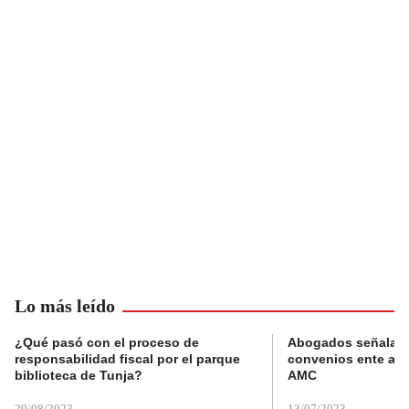
Lo más leído
¿Qué pasó con el proceso de
Abogados señalan 
responsabilidad fiscal por el parque
convenios ente alc
biblioteca de Tunja?
AMC
29/08/2023
13/07/2023