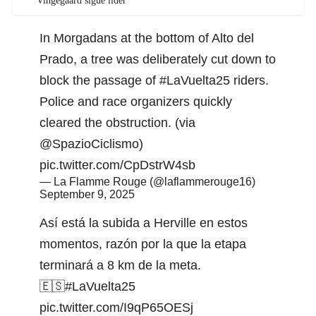
Vingegaard sigue líder
In Morgadans at the bottom of Alto del
Prado, a tree was deliberately cut down to
block the passage of
#LaVuelta25
riders.
Police and race organizers quickly
cleared the obstruction. (via
@SpazioCiclismo
)
pic.twitter.com/CpDstrW4sb
— La Flamme Rouge (@laflammerouge16)
September 9, 2025
Así está la subida a Herville en estos
momentos, razón por la que la etapa
terminará a 8 km de la meta.
🇪🇸
#LaVuelta25
pic.twitter.com/I9qP65OESj