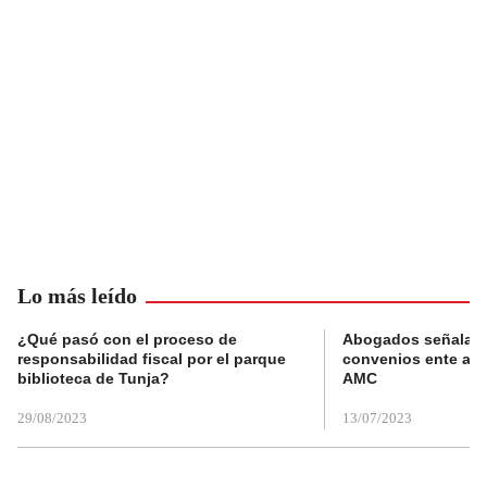
Lo más leído
¿Qué pasó con el proceso de
Abogados señalan 
responsabilidad fiscal por el parque
convenios ente alc
biblioteca de Tunja?
AMC
29/08/2023
13/07/2023