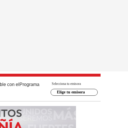
Selecciona tu emisora
ble con el
Programa
Elige tu emisora