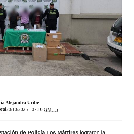
ia Alejandra Uribe
otá
20/10/2025 - 07:10
GMT-5
stación de Policía
Los Mártires
lograron la