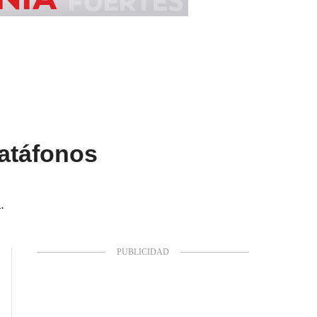
datáfonos
.