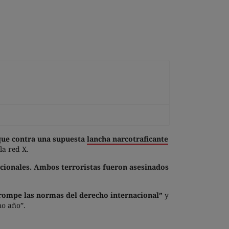
aque contra una supuesta
lancha narcotraficante
la red X.
acionales. Ambos terroristas fueron asesinados
 “rompe las normas del derecho internacional”
y
mo año”.