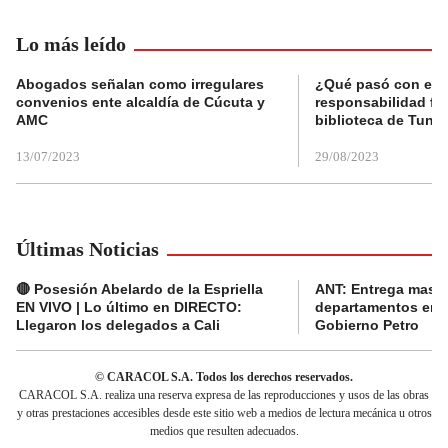
Lo más leído
Abogados señalan como irregulares
¿Qué pasó con el 
convenios ente alcaldía de Cúcuta y
responsabilidad fis
AMC
biblioteca de Tunja
13/07/2023
29/08/2023
Últimas Noticias
🔴 Posesión Abelardo de la Espriella
ANT: Entrega masiva
EN VIVO | Lo último en DIRECTO:
departamentos en e
Llegaron los delegados a Cali
Gobierno Petro
© CARACOL S.A. Todos los derechos reservados.
CARACOL S.A. realiza una reserva expresa de las reproducciones y usos de las obras
y otras prestaciones accesibles desde este sitio web a medios de lectura mecánica u otros
medios que resulten adecuados.