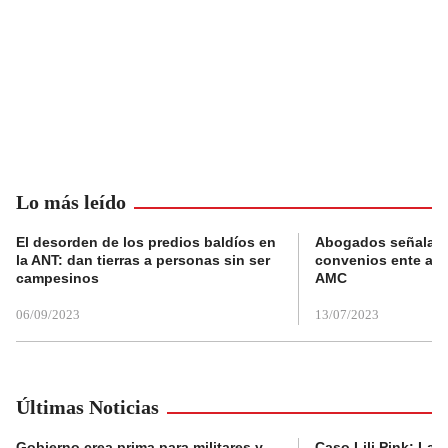
Lo más leído
El desorden de los predios baldíos en
Abogados señalan 
la ANT: dan tierras a personas sin ser
convenios ente alc
campesinos
AMC
06/09/2023
13/07/2023
Últimas Noticias
Gobierno crea prima para militares y
Caso Lili Pink: La F