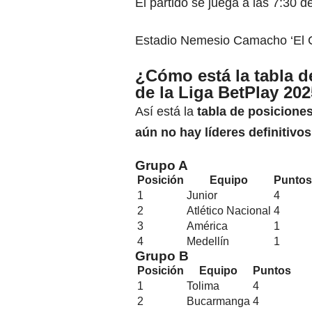
El partido se juega a las 7:30 d
Estadio Nemesio Camacho ‘El 
¿Cómo está la tabla d
de la Liga BetPlay 2025
Así está la
tabla de posicione
aún no hay líderes definitivos
Grupo A
Posición
Equipo
Puntos
1
Junior
4
2
Atlético Nacional
4
3
América
1
4
Medellín
1
Grupo B
Posición
Equipo
Puntos
1
Tolima
4
2
Bucarmanga
4