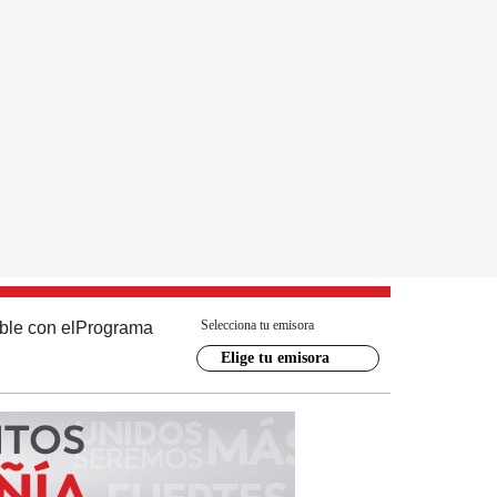
Selecciona tu emisora
ble con el
Programa
Elige tu emisora