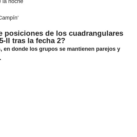
e la noche
Campín’
e posiciones de los cuadrangulares
-II tras la fecha 2?
s
, en donde los grupos se mantienen parejos y
.