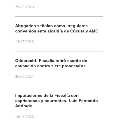
29/08/2023
Abogados señalan como irregulares
convenios ente alcaldía de Cúcuta y AMC
13/07/2023
Odebrecht: Fiscalía retiró escrito de
acusación contra siete procesados
26/09/2024
Imputaciones de la Fiscalía son
caprichosas y ocurrentes: Luis Fernando
Andrade
18/08/2023