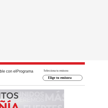
Selecciona tu emisora
ble con el
Programa
Elige tu emisora