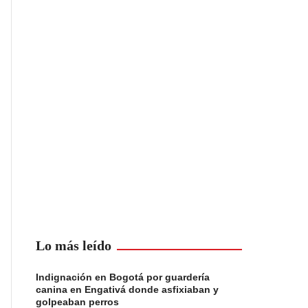
Lo más leído
Indignación en Bogotá por guardería
canina en Engativá donde asfixiaban y
golpeaban perros