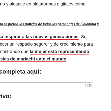
orio y alcance en plataformas digitales como
 se pierda las noticias de todos los personajes de Colombia y
 inspirar a las nuevas generaciones
. Su
frecer un “espacio seguro” y de crecimiento para
demostrando que
la mujer está representando
sica de mariachi ante el mundo
.
 completa aquí:
11:13
ivo: