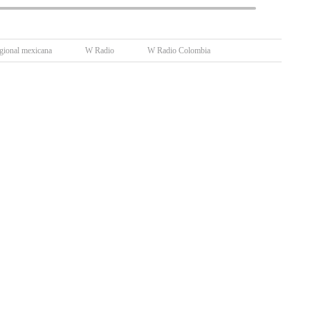
gional mexicana
W Radio
W Radio Colombia