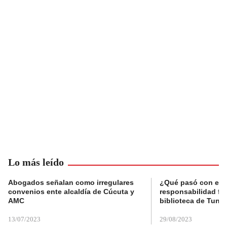
Lo más leído
Abogados señalan como irregulares
¿Qué pasó con el 
convenios ente alcaldía de Cúcuta y
responsabilidad fis
AMC
biblioteca de Tunja
13/07/2023
29/08/2023