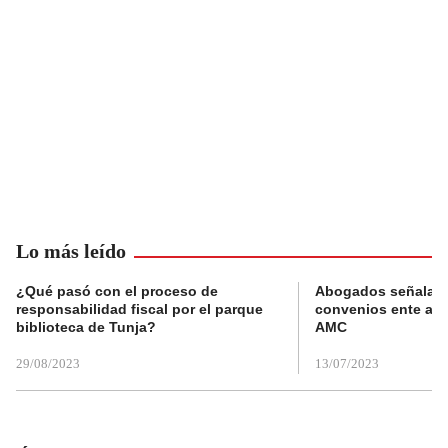
Lo más leído
¿Qué pasó con el proceso de
Abogados señalan 
responsabilidad fiscal por el parque
convenios ente alc
biblioteca de Tunja?
AMC
29/08/2023
13/07/2023