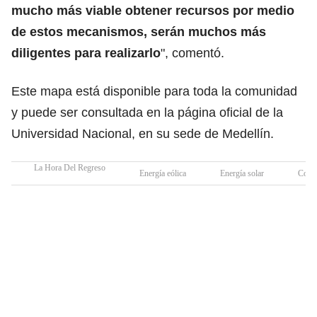
mucho más viable obtener recursos por medio
de estos mecanismos, serán muchos más
diligentes para realizarlo
", comentó.
Este mapa está disponible para toda la comunidad
y puede ser consultada en la página oficial de la
Universidad Nacional, en su sede de Medellín.
La Hora Del Regreso
Energía eólica
Energía solar
Colo