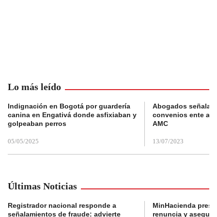
Lo más leído
Indignación en Bogotá por guardería
Abogados señalan 
canina en Engativá donde asfixiaban y
convenios ente alc
golpeaban perros
AMC
05/05/2025
13/07/2023
Últimas Noticias
Registrador nacional responde a
MinHacienda presen
señalamientos de fraude: advierte
renuncia y aseguró