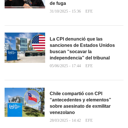
de fuga
31/10/2025 - 15:36
EFE
La CPI denunció que las
sanciones de Estados Unidos
buscan “socavar la
independencia” del tribunal
05/06/2025 - 17:44
EFE
Chile compartió con CPI
“antecedentes y elementos”
sobre asesinato de exmilitar
venezolano
28/03/2025 - 14:42
EFE