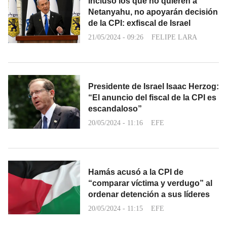
Incluso los que no quieren a
Netanyahu, no apoyarán decisión
de la CPI: exfiscal de Israel
21/05/2024 - 09:26
FELIPE LARA
Presidente de Israel Isaac Herzog:
“El anuncio del fiscal de la CPI es
escandaloso”
20/05/2024 - 11:16
EFE
Hamás acusó a la CPI de
“comparar víctima y verdugo” al
ordenar detención a sus líderes
20/05/2024 - 11:15
EFE