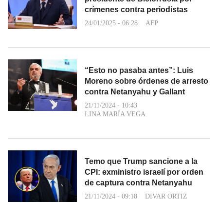
crímenes contra periodistas
24/01/2025 - 06:28
AFP
“Esto no pasaba antes”: Luis
Moreno sobre órdenes de arresto
contra Netanyahu y Gallant
21/11/2024 - 10:43
LINA MARÍA VEGA
Temo que Trump sancione a la
CPI: exministro israelí por orden
de captura contra Netanyahu
21/11/2024 - 09:18
DIVAR ORTIZ