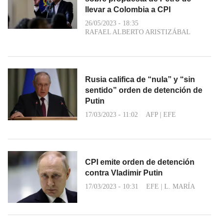
llevar a Colombia a CPI
26/05/2023 - 18:35
RAFAEL ALBERTO ARISTIZÁBAL
Rusia califica de “nula” y “sin
sentido” orden de detención de
Putin
17/03/2023 - 11:02
AFP
|
EFE
CPI emite orden de detención
contra Vladimir Putin
17/03/2023 - 10:31
EFE
|
L. MARÍA