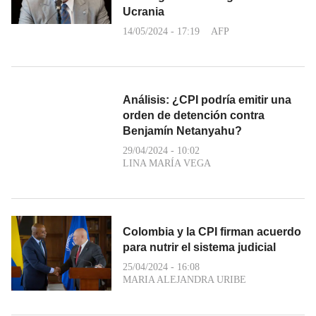
Ucrania
14/05/2024 - 17:19
AFP
Análisis: ¿CPI podría emitir una
orden de detención contra
Benjamín Netanyahu?
29/04/2024 - 10:02
LINA MARÍA VEGA
Colombia y la CPI firman acuerdo
para nutrir el sistema judicial
25/04/2024 - 16:08
MARIA ALEJANDRA URIBE