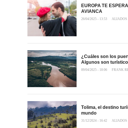
EUROPA TE ESPERA 
AVIANCA
26/04/2025 - 13:53
ALIADOS
¿Cuáles son los puer
Algunos son turístic
09/04/2025 - 18:06
FRANK R
Tolima, el destino tu
mundo
31/12/2024 - 16:42
ALIADOS