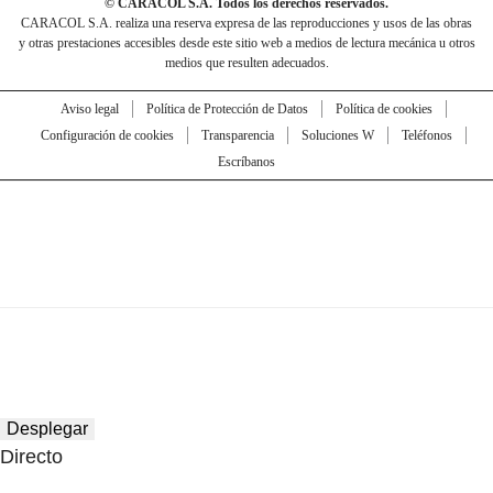
© CARACOL S.A. Todos los derechos reservados.
CARACOL S.A. realiza una reserva expresa de las reproducciones y usos de las obras
y otras prestaciones accesibles desde este sitio web a medios de lectura mecánica u otros
medios que resulten adecuados.
Aviso legal
Política de Protección de Datos
Política de cookies
Configuración de cookies
Transparencia
Soluciones W
Teléfonos
Escríbanos
Desplegar
Directo