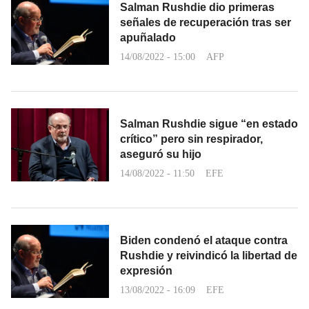
Salman Rushdie dio primeras
señales de recuperación tras ser
apuñalado
14/08/2022 - 15:00
AFP
Salman Rushdie sigue “en estado
crítico” pero sin respirador,
aseguró su hijo
14/08/2022 - 11:50
EFE
Biden condenó el ataque contra
Rushdie y reivindicó la libertad de
expresión
13/08/2022 - 16:09
EFE