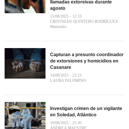
llamadas extorsivas durante
agosto
15/08/2025 - 12:33
CRISTHIAN QUINTERO RODRÍGUEZ
Manizales
Capturan a presunto coordinador
de extorsiones y homicidios en
Casanare
14/08/2025 - 23:23
LAURA PALOMINO
Investigan crimen de un vigilante
en Soledad, Atlántico
10/08/2025 - 23:30
ANDREA MAESTRE