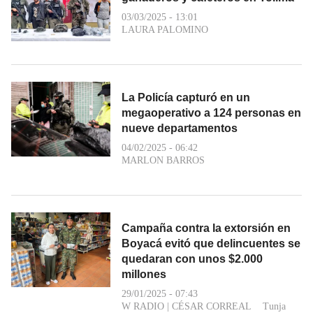
03/03/2025 - 13:01
LAURA PALOMINO
La Policía capturó en un
megaoperativo a 124 personas en
nueve departamentos
04/02/2025 - 06:42
MARLON BARROS
Campaña contra la extorsión en
Boyacá evitó que delincuentes se
quedaran con unos $2.000
millones
29/01/2025 - 07:43
W RADIO
|
CÉSAR CORREAL
Tunja