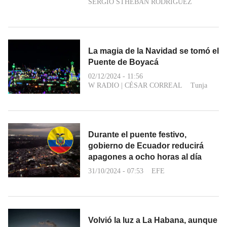
SERGIO STHEBAN RODRÍGUEZ
La magia de la Navidad se tomó el
Puente de Boyacá
02/12/2024 - 11:56
W RADIO
|
CÉSAR CORREAL
Tunja
Durante el puente festivo,
gobierno de Ecuador reducirá
apagones a ocho horas al día
31/10/2024 - 07:53
EFE
Volvió la luz a La Habana, aunque