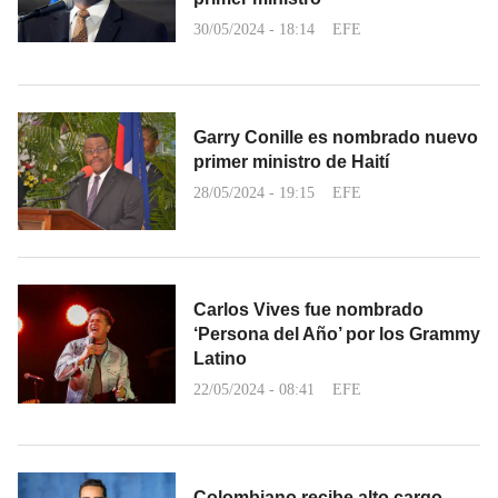
30/05/2024 - 18:14
EFE
Garry Conille es nombrado nuevo
primer ministro de Haití
28/05/2024 - 19:15
EFE
Carlos Vives fue nombrado
‘Persona del Año’ por los Grammy
Latino
22/05/2024 - 08:41
EFE
Colombiano recibe alto cargo