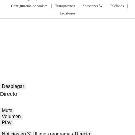
Configuración de cookies
Transparencia
Soluciones W
Teléfonos
Escríbanos
Desplegar
Directo
Mute
Volumen
Play
Noticias en 3′
Últimos programas
Directo