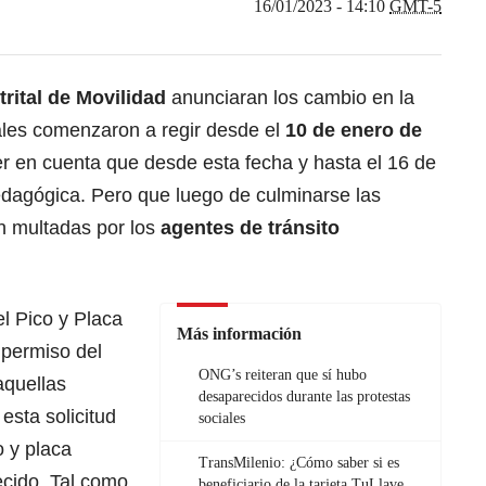
16/01/2023 - 14:10
GMT-5
trital de Movilidad
anunciaran los cambio en la
les comenzaron a regir desde el
10 de enero de
er en cuenta que desde esta fecha y hasta el 16 de
edagógica.
Pero que luego de culminarse las
án multadas por los
agentes de tránsito
el
Pico y Placa
Más información
 permiso del
ONG’s reiteran que sí hubo
aquellas
desaparecidos durante las protestas
esta solicitud
sociales
o y placa
TransMilenio: ¿Cómo saber si es
ecido. Tal como
beneficiario de la tarjeta TuLlave