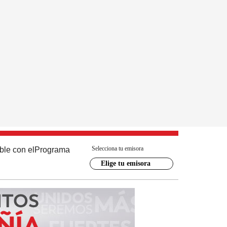
Selecciona tu emisora
ble con el
Programa
Elige tu emisora