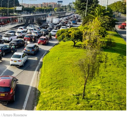
/
Arturo Rosenow