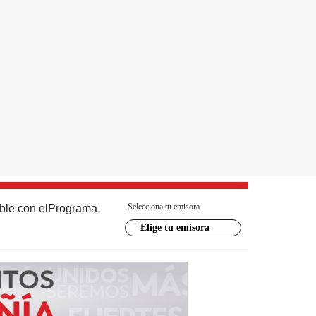
Selecciona tu emisora
ble con el
Programa
Elige tu emisora