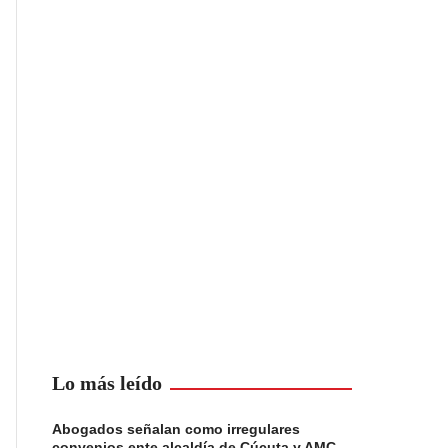
Lo más leído
Abogados señalan como irregulares
convenios ente alcaldía de Cúcuta y AMC