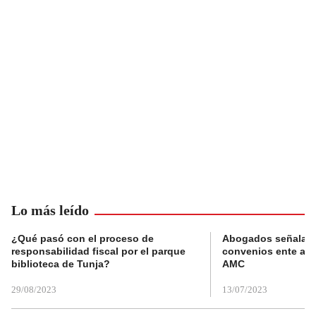
Lo más leído
¿Qué pasó con el proceso de
Abogados señalan 
responsabilidad fiscal por el parque
convenios ente alc
biblioteca de Tunja?
AMC
29/08/2023
13/07/2023