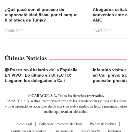
¿Qué pasó con el proceso de
Abogados señalan 
responsabilidad fiscal por el parque
convenios ente alc
biblioteca de Tunja?
AMC
29/08/2023
13/07/2023
Últimas Noticias
🔴 Posesión Abelardo de la Espriella
Infantino visita es
EN VIVO | Lo último en DIRECTO:
en Cali previo a pa
Llegaron los delegados a Cali
posesión presidenc
© CARACOL S.A. Todos los derechos reservados.
CARACOL S.A. realiza una reserva expresa de las reproducciones y usos de las obras
y otras prestaciones accesibles desde este sitio web a medios de lectura mecánica u otros
medios que resulten adecuados.
Aviso legal
Política de Protección de Datos
Política de cookies
Configuración de cookies
Transparencia
Soluciones W
Teléfonos