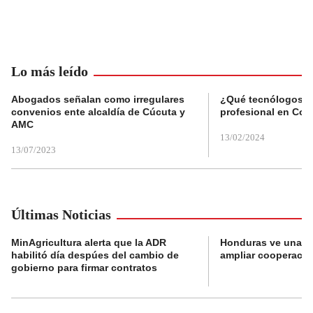
Lo más leído
Abogados señalan como irregulares
¿Qué tecnólogos re
convenios ente alcaldía de Cúcuta y
profesional en Col
AMC
13/02/2024
13/07/2023
Últimas Noticias
MinAgricultura alerta que la ADR
Honduras ve una o
habilitó día despúes del cambio de
ampliar cooperaci
gobierno para firmar contratos