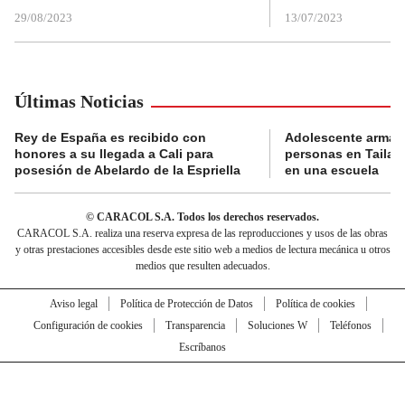
29/08/2023
13/07/2023
Últimas Noticias
Rey de España es recibido con
Adolescente armad
honores a su llegada a Cali para
personas en Tailand
posesión de Abelardo de la Espriella
en una escuela
© CARACOL S.A. Todos los derechos reservados.
CARACOL S.A. realiza una reserva expresa de las reproducciones y usos de las obras
y otras prestaciones accesibles desde este sitio web a medios de lectura mecánica u otros
medios que resulten adecuados.
Aviso legal
Política de Protección de Datos
Política de cookies
Configuración de cookies
Transparencia
Soluciones W
Teléfonos
Escríbanos