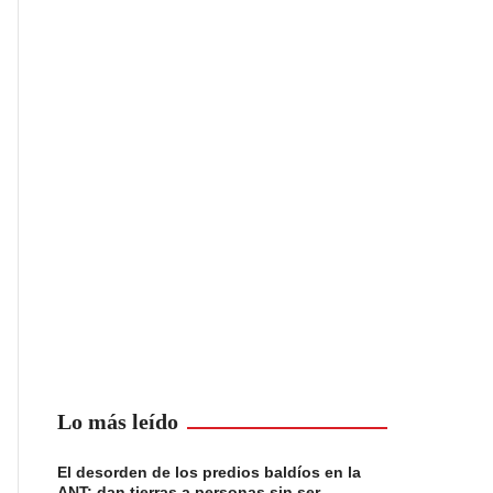
Lo más leído
El desorden de los predios baldíos en la
ANT: dan tierras a personas sin ser