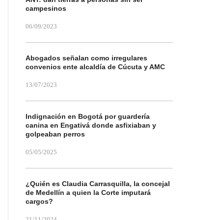
campesinos
06/09/2023
Abogados señalan como irregulares
convenios ente alcaldía de Cúcuta y AMC
13/07/2023
Indignación en Bogotá por guardería
canina en Engativá donde asfixiaban y
golpeaban perros
05/05/2025
¿Quién es Claudia Carrasquilla, la concejal
de Medellín a quien la Corte imputará
cargos?
21/11/2024