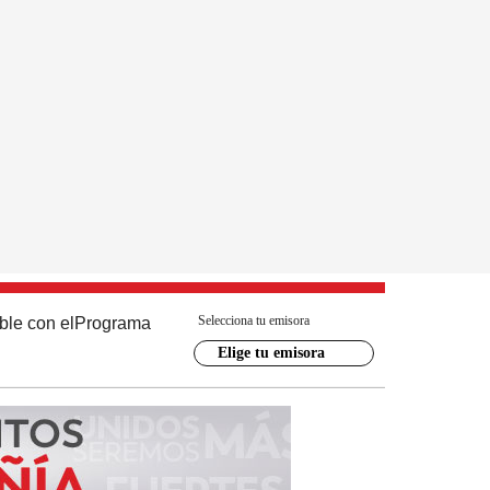
Selecciona tu emisora
ble con el
Programa
Elige tu emisora