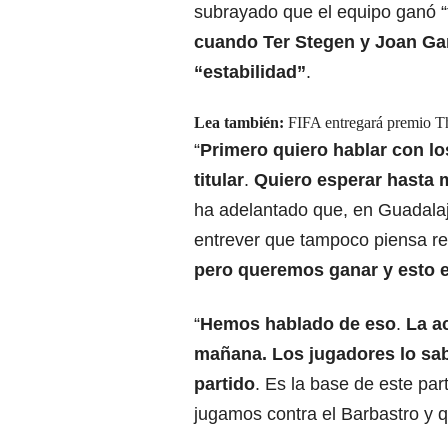
subrayado que el equipo ganó “t
cuando Ter Stegen y Joan Gar
“estabilidad”
.
Lea también:
FIFA entregará premio Th
“
Primero quiero hablar con l
titular
.
Quiero esperar hasta
ha adelantado que, en Guadala
entrever que tampoco piensa rev
pero queremos ganar y esto e
“
Hemos hablado de eso
.
La ac
mañana
. Los jugadores lo s
partido
. Es la base de este pa
jugamos contra el Barbastro y 