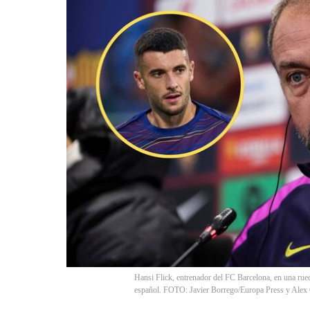
Hansi Flick, entrenador del FC Barcelona, en una rued
español. FOTO: Javier Borrego/Europa Press y Alex 