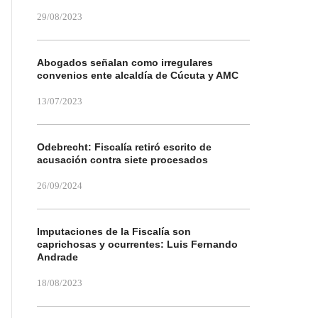
29/08/2023
Abogados señalan como irregulares
convenios ente alcaldía de Cúcuta y AMC
13/07/2023
Odebrecht: Fiscalía retiró escrito de
acusación contra siete procesados
26/09/2024
Imputaciones de la Fiscalía son
caprichosas y ocurrentes: Luis Fernando
Andrade
18/08/2023