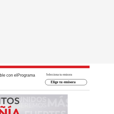
Selecciona tu emisora
ble con el
Programa
Elige tu emisora