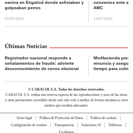
canina en Engativá donde asfixiaban y
convenios ente alc
golpeaban perros
AMC
05/05/2025
13/07/2023
Últimas Noticias
Registrador nacional responde a
MinHacienda presen
señalamientos de fraude: advierte
renuncia y aseguró
desconocimiento de censo electoral
tiempo para culmina
© CARACOL S.A. Todos los derechos reservados.
CARACOL S.A. realiza una reserva expresa de las reproducciones y usos de las obras
y otras prestaciones accesibles desde este sitio web a medios de lectura mecánica u otros
medios que resulten adecuados.
Aviso legal
Política de Protección de Datos
Política de cookies
Configuración de cookies
Transparencia
Soluciones W
Teléfonos
Escríbanos