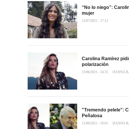
“No lo niego”: Carol
mujer
12/07/2021 - 17:13
Carolina Ramírez pid
polarización
15/06/2021 - 14:31
DANNA R
"Tremendo pelele": C
Peñalosa
11/06/2021 - 19:01
DANNA R