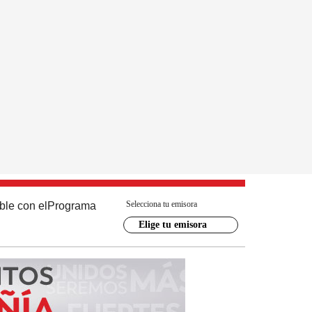
Selecciona tu emisora
ble con el
Programa
Elige tu emisora