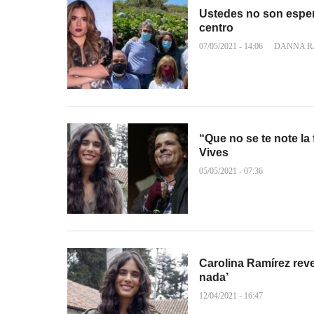
Ustedes no son esper
centro
07/05/2021 - 14:06
DANNA R
“Que no se te note la
Vives
05/05/2021 - 07:36
Carolina Ramírez reve
nada’
12/04/2021 - 16:47