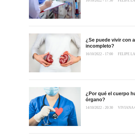
16/10/2022 - 17:30
FELIPE L
¿Se puede vivir con 
incompleto?
16/10/2022 - 17:00
FELIPE L
¿Por qué el cuerpo h
órgano?
14/10/2022 - 20:30
VIVIANA