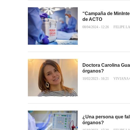
“Campaña de MinInteri
de ACTO
08/04/2024 - 12:26
FELIPE L
Doctora Carolina Guar
órganos?
10/02/2023 - 16:21
VIVIANA
¿Una persona que fal
órganos?