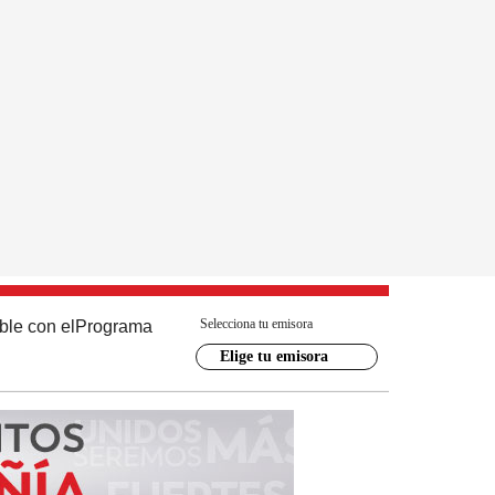
Selecciona tu emisora
ble con el
Programa
Elige tu emisora