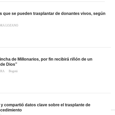
s que se pueden trasplantar de donantes vivos, según
RA LOZANO
ncha de Millonarios, por fin recibirá riñón de un
 de Dios”
ARA
Bogotá
y compartió datos clave sobre el trasplante de
ocedimiento