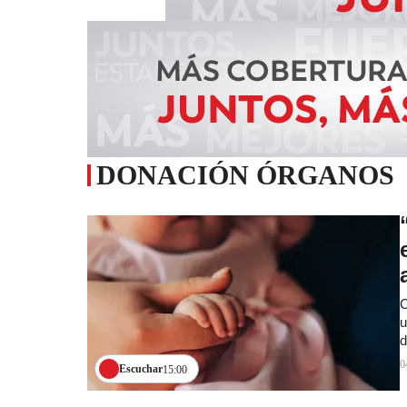
DONACIÓN ÓRGANOS
C
u
d
0
Escuchar
15:00