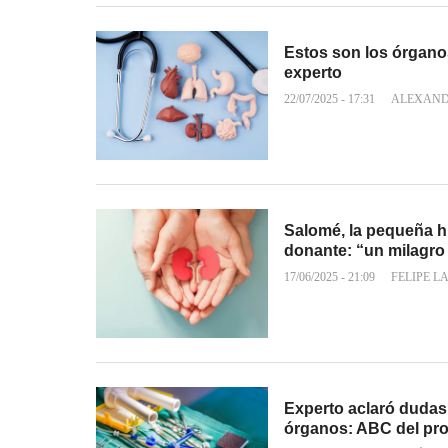
Estos son los órgano
experto
22/07/2025 - 17:31
ALEXAND
Salomé, la pequeña hi
donante: “un milagro
17/06/2025 - 21:09
FELIPE L
Experto aclaró dudas 
órganos: ABC del pr