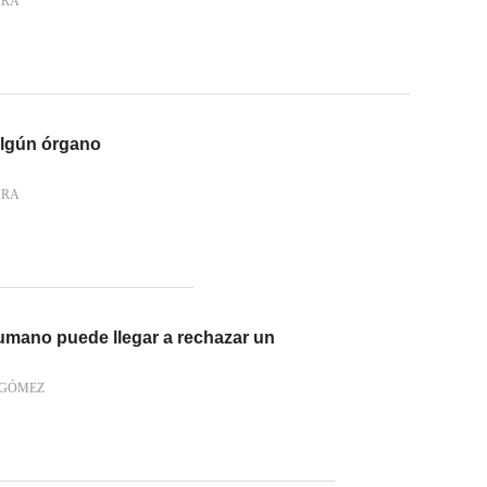
ARA
algún órgano
ARA
umano puede llegar a rechazar un
 GÓMEZ