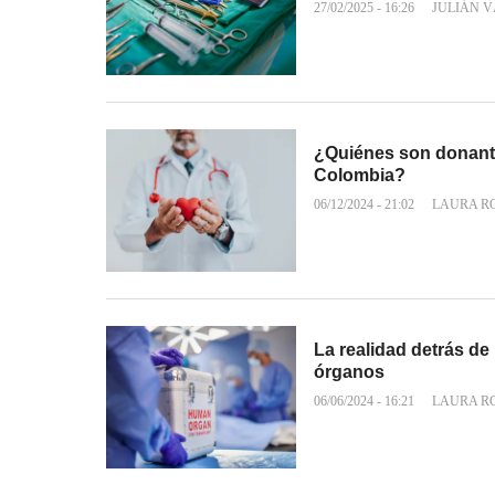
27/02/2025 - 16:26
JULIÁN 
¿Quiénes son donant
Colombia?
06/12/2024 - 21:02
LAURA R
La realidad detrás de
órganos
06/06/2024 - 16:21
LAURA R